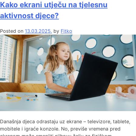
Kako ekrani utječu na tjelesnu
aktivnost djece?
Posted on
13.03.2025.
by
Fitko
Današnja djeca odrastaju uz ekrane – televizore, tablete,
mobitele i igraće konzole. No, previše vremena pred