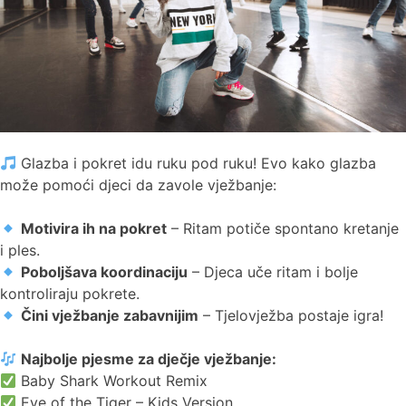
Glazba i pokret idu ruku pod ruku! Evo kako glazba
može pomoći djeci da zavole vježbanje:
Motivira ih na pokret
– Ritam potiče spontano kretanje
i ples.
Poboljšava koordinaciju
– Djeca uče ritam i bolje
kontroliraju pokrete.
Čini vježbanje zabavnijim
– Tjelovježba postaje igra!
Najbolje pjesme za dječje vježbanje:
Baby Shark Workout Remix
Eye of the Tiger – Kids Version