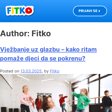
PRIJAVI SE
Author:
Fitko
Vježbanje uz glazbu – kako ritam
pomaže djeci da se pokrenu?
Posted on
13.03.2025.
by
Fitko