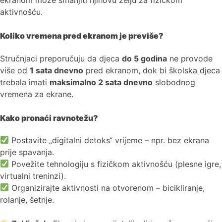
ekranom može smanjiti njihovu želju za fizičkom
aktivnošću.
Koliko vremena pred ekranom je previše?
Stručnjaci preporučuju da djeca
do 5 godina
ne provode
više od
1 sata dnevno
pred ekranom, dok bi školska djeca
trebala imati
maksimalno 2 sata dnevno
slobodnog
vremena za ekrane.
Kako pronaći ravnotežu?
Postavite „digitalni detoks“ vrijeme – npr. bez ekrana
prije spavanja.
Povežite tehnologiju s fizičkom aktivnošću (plesne igre,
virtualni treninzi).
Organizirajte aktivnosti na otvorenom – bicikliranje,
rolanje, šetnje.