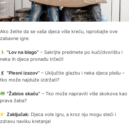
Ako želite da se vaša djeca više kreću, isprobajte ove
zabavne igre:
“Lov na blago”
– Sakrijte predmete po kući/dvorištu i
neka ih djeca pronađu trčeći!
“Plesni izazov”
– Uključite glazbu i neka djeca plešu –
tko može najduže izdržati?
“Žabice skaču”
– Tko može napraviti više skokova kao
prava žaba?
Zaključak:
Djeca vole igru, a kroz nju mogu steći i
zdravu naviku kretanja!