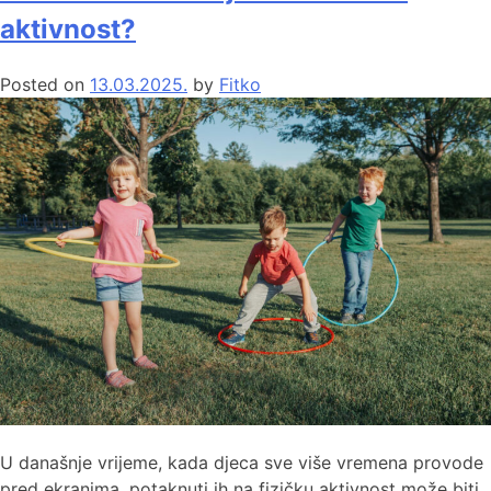
aktivnost?
Posted on
13.03.2025.
by
Fitko
U današnje vrijeme, kada djeca sve više vremena provode
pred ekranima, potaknuti ih na fizičku aktivnost može biti