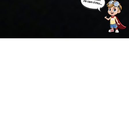
POKRET, ZDRAVLJE I ZABAVA NA
JEDNOM MJESTU
Što je Fitko?
Fitko je platforma osmišljena za zdrav rast i razvoj
djece kroz pokret, igru i pravilnu prehranu. Kroz
stručno vođene vježbe, zabavne video sadržaje i
izazove, potičemo djecu da se kreću, jačaju svoje
tijelo i razvijaju zdrave navike od malih nogu. Svaki
trening prilagođen je dječjoj dobi i razini
sposobnosti, uz cilj da fizička aktivnost postane dio
njihove svakodnevice – bez dosade, pritiska i